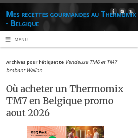
Mes recettes gourmandes au Thermomix
- Belgique
DE L'AUTEUR CULINAIRE ET CONSEILLÈRE AGRÉÉE THERMOMIX
DANIELLE LIONS
MENU
Vendeuse TM6 et TM7
Archives pour l'étiquette
brabant Wallon
Où acheter un Thermomix
TM7 en Belgique promo
aout 2026