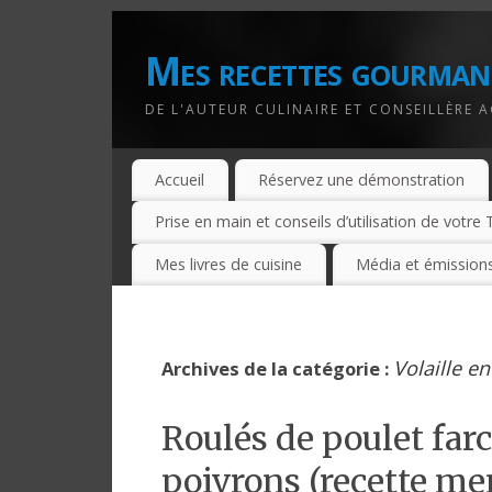
Mes recettes gourman
DE L'AUTEUR CULINAIRE ET CONSEILLÈRE 
Accueil
Réservez une démonstration
Prise en main et conseils d’utilisation de votr
Mes livres de cuisine
Média et émissions
Volaille en
Archives de la catégorie :
Roulés de poulet farc
poivrons (recette m