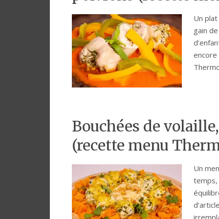
Un plat
gain de
d’enfant
encore 
Thermo
Bouchées de volaille,
(recette menu Therm
Un men
temps, 
équilib
d’artic
irrempl