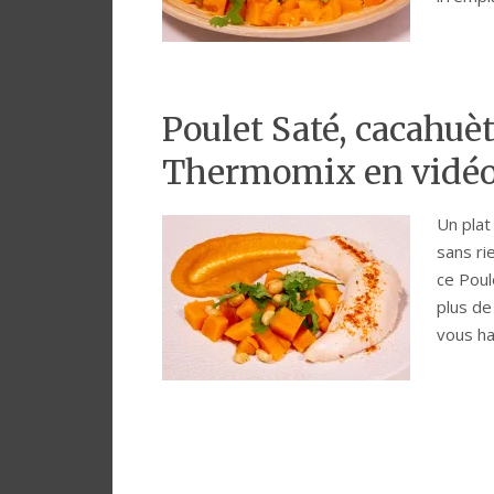
Poulet Saté, cacahuè
Thermomix en vidéo
Un plat
sans ri
ce Poul
plus de
vous ha