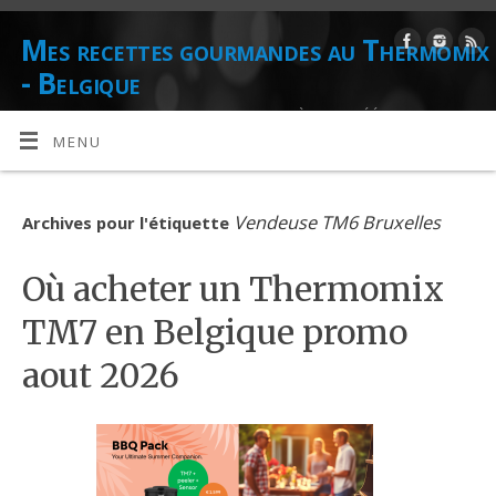
Mes recettes gourmandes au Thermomix
- Belgique
DE L'AUTEUR CULINAIRE ET CONSEILLÈRE AGRÉÉE THERMOMIX
DANIELLE LIONS
MENU
Vendeuse TM6 Bruxelles
Archives pour l'étiquette
Où acheter un Thermomix
TM7 en Belgique promo
aout 2026