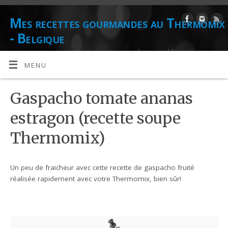
Mes recettes gourmandes au Thermomix
- Belgique
DE L'AUTEUR CULINAIRE ET CONSEILLÈRE AGRÉÉE THERMOMIX
DANIELLE LIONS
MENU
Gaspacho tomate ananas
estragon (recette soupe
Thermomix)
Un peu de fraicheur avec cette recette de gaspacho fruité
réalisée rapidement avec votre Thermomix, bien sûr!