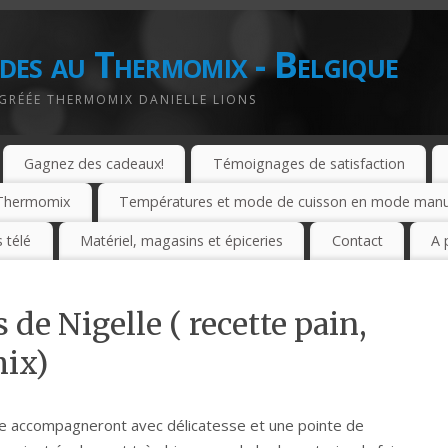
des au Thermomix - Belgique
AGRÉÉE THERMOMIX DANIELLE LIONS
Gagnez des cadeaux!
Témoignages de satisfaction
e Thermomix
Températures et mode de cuisson en mode manuel
 télé
Matériel, magasins et épiceries
Contact
A 
 de Nigelle ( recette pain,
mix)
le accompagneront avec délicatesse et une pointe de