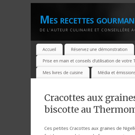
Mes recettes gourman
DE L'AUTEUR CULINAIRE ET CONSEILLÈRE 
Accueil
Réservez une démonstration
Prise en main et conseils d’utilisation de votr
Mes livres de cuisine
Média et émissions
Cracottes aux graines
biscotte au Thermo
Ces petites Cracottes aux graines de Nigel