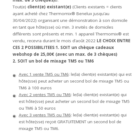
max. de 3 chèques)
B.
Tout(e)
client(e) existant(e)
(Clients existants = clients
ayant acheté chez Thermomix® Benelux jusqu’au
30/04/2022) organisant une démonstration à son domicile
en tant que hôte(sse) où min. 3 invités de domiciles
différents sont présents et min. 1 appareil Thermomix® est
vendu, recevra durant le mois d’août 2022
LE CHOIX ENTRE
CES 2 POSSIBILITEES
:
1. SOIT un chèque cadeaux
webshop de 25,00€ (avec un max. de 3 chèques)
2. SOIT un bol de mixage TM5 ou TM6
Avec 1 vente TM5 ou TM6
: le(la) client(e) existant(e) qui est
hôte(sse) peut acheter un second bol de mixage TM5 ou
TM6 à 100 euros
Avec 2 ventes TM5 ou TM6
: le(la) client(e) existant(e) qui
est hôte(sse) peut acheter un second bol de mixage TM5
ou TM6 à 50 euros
Avec 3 ventes TM5 ou TM6
: le(la) client(e) existant(e) qui
est hôte(sse) reçoit GRATUITEMENT un second bol de
mixage TM5 ou TM6.