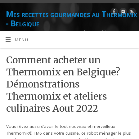
Mes recettes gourmandes au Thermomix
- Belgique
DE L'AUTEUR CULINAIRE ET CONSEILLÈRE AGRÉÉE THERMOMIX
DANIELLE LIONS
MENU
Comment acheter un
Thermomix en Belgique?
Démonstrations
Thermomix et ateliers
culinaires Aout 2022
Vous rêvez aussi d’avoir le tout nouveau et merveilleux
Thermomix® TM6 dans votre cuisine, ce robot ménager le plus