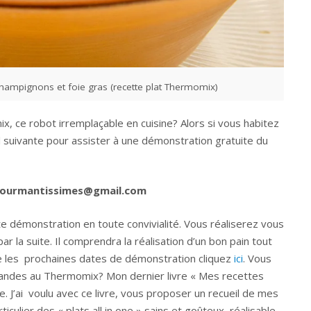
ampignons et foie gras (recette plat Thermomix)
, ce robot irremplaçable en cuisine? Alors si vous habitez
l suivante pour assister à une démonstration gratuite du
ourmantissimes@gmail.com
te démonstration en toute convivialité. Vous réaliserez vous
la suite. Il comprendra la réalisation d’un bon pain tout
re les prochaines dates de démonstration cliquez
ici
. Vous
andes au Thermomix? Mon dernier livre « Mes recettes
 J’ai voulu avec ce livre, vous proposer un recueil de mes
culier des « plats all in one » sains et goûteux, réalisable