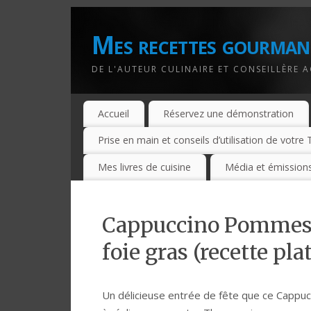
Mes recettes gourman
DE L'AUTEUR CULINAIRE ET CONSEILLÈRE 
Accueil
Réservez une démonstration
Prise en main et conseils d’utilisation de votr
Mes livres de cuisine
Média et émissions
Cappuccino Pommes 
foie gras (recette p
Un délicieuse entrée de fête que ce Cappucc