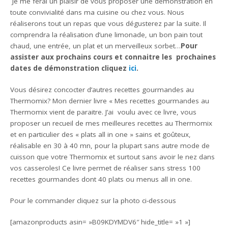
Je me ferai un plaisir de vous proposer une démonstration en
toute convivialité dans ma cuisine ou chez vous. Nous
réaliserons tout un repas que vous dégusterez par la suite. Il
comprendra la réalisation d’une limonade, un bon pain tout
chaud, une entrée, un plat et un merveilleux sorbet…
Pour
assister aux prochains cours et connaitre les prochaines
dates de démonstration cliquez
ici
.
Vous désirez concocter d’autres recettes gourmandes au
Thermomix? Mon dernier livre « Mes recettes gourmandes au
Thermomix vient de paraitre. J’ai voulu avec ce livre, vous
proposer un recueil de mes meilleures recettes au Thermomix
et en particulier des « plats all in one » sains et goûteux,
réalisable en 30 à 40 mn, pour la plupart sans autre mode de
cuisson que votre Thermomix et surtout sans avoir le nez dans
vos casseroles! Ce livre permet de réaliser sans stress 100
recettes gourmandes dont 40 plats ou menus all in one.
Pour le commander cliquez sur la photo ci-dessous
[amazonproducts asin= »B09KDYMDV6″ hide_title= »1 »]