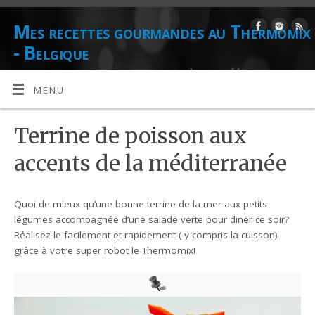
Mes recettes gourmandes au Thermomix
- Belgique
DE L'AUTEUR CULINAIRE ET CONSEILLÈRE AGRÉÉE THERMOMIX
DANIELLE LIONS
MENU
Terrine de poisson aux
accents de la méditerranée
Quoi de mieux qu’une bonne terrine de la mer aux petits
légumes accompagnée d’une salade verte pour diner ce soir?
Réalisez-le facilement et rapidement ( y compris la cuisson)
grâce à votre super robot le Thermomix!