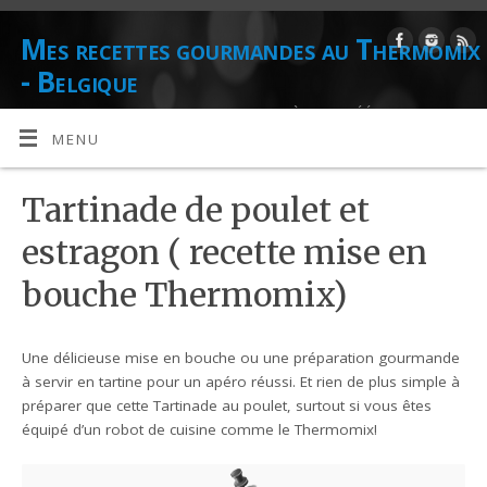
Mes recettes gourmandes au Thermomix
- Belgique
DE L'AUTEUR CULINAIRE ET CONSEILLÈRE AGRÉÉE THERMOMIX
DANIELLE LIONS
MENU
Tartinade de poulet et
estragon ( recette mise en
bouche Thermomix)
Une délicieuse mise en bouche ou une préparation gourmande
à servir en tartine pour un apéro réussi. Et rien de plus simple à
préparer que cette Tartinade au poulet, surtout si vous êtes
équipé d’un robot de cuisine comme le Thermomix!