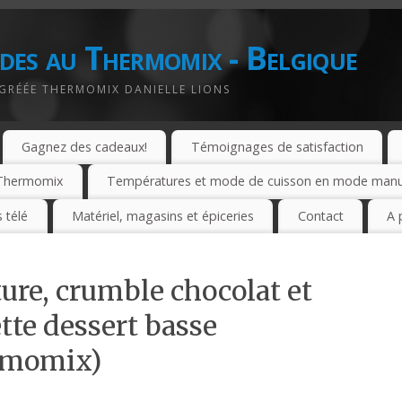
des au Thermomix - Belgique
AGRÉÉE THERMOMIX DANIELLE LIONS
Gagnez des cadeaux!
Témoignages de satisfaction
e Thermomix
Températures et mode de cuisson en mode manuel
 télé
Matériel, magasins et épiceries
Contact
A 
ure, crumble chocolat et
tte dessert basse
rmomix)