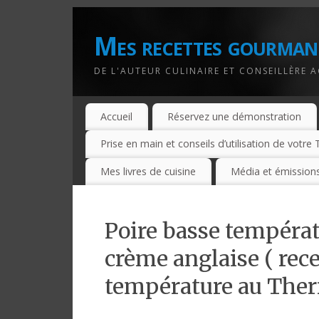
Mes recettes gourman
DE L'AUTEUR CULINAIRE ET CONSEILLÈRE 
Accueil
Réservez une démonstration
Prise en main et conseils d’utilisation de votr
Mes livres de cuisine
Média et émissions
Poire basse températ
crème anglaise ( rece
température au The