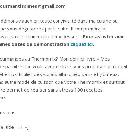
ourmantissimes@gmail.com
 démonstration en toute convivialité dans ma cuisine ou
ue vous dégusterez par la suite. Il comprendra la
at avec sauce et un merveilleux dessert…
Pour assister aux
haines dates de démonstration
cliquez ici
.
 gourmandes au Thermomix? Mon dernier livre « Mes
araitre. J’ai voulu avec ce livre, vous proposer un recueil
n particulier des « plats all in one » sains et goûteux,
sans autre mode de cuisson que votre Thermomix et surtout
ivre permet de réaliser sans stress 100 recettes
ne.
dessous
_title= »1 »]