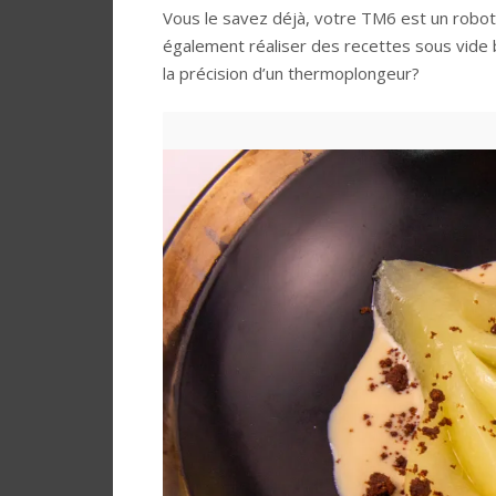
Vous le savez déjà, votre TM6 est un robot
également réaliser des recettes sous vide 
la précision d’un thermoplongeur?