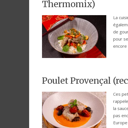
Thermomix)
La cuis
égaleme
de gou
pour se
encore
Poulet Provençal (r
Ces pet
rappele
la sauc
pas enc
Europe 