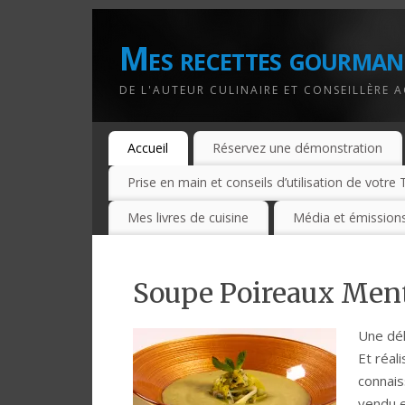
Mes recettes gourman
DE L'AUTEUR CULINAIRE ET CONSEILLÈRE 
Accueil
Réservez une démonstration
Prise en main et conseils d’utilisation de votr
Mes livres de cuisine
Média et émissions
Soupe Poireaux Men
Une dél
Et réal
connais
vendu e