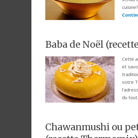
cuisine
Contin
Baba de Noël (recet
Cette a
et savo
traditi
votre T
l’adres
du tou
Chawanmushi ou peti