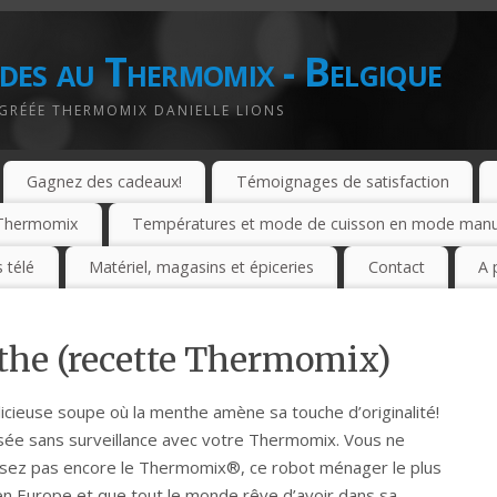
des au Thermomix - Belgique
AGRÉÉE THERMOMIX DANIELLE LIONS
Gagnez des cadeaux!
Témoignages de satisfaction
e Thermomix
Températures et mode de cuisson en mode manuel
 télé
Matériel, magasins et épiceries
Contact
A 
the (recette Thermomix)
icieuse soupe où la menthe amène sa touche d’originalité!
isée sans surveillance avec votre Thermomix. Vous ne
sez pas encore le Thermomix®, ce robot ménager le plus
n Europe et que tout le monde rêve d’avoir dans sa