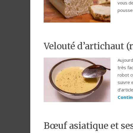
vous d
pousse
Velouté d’artichaut 
Aujourd
très fa
robot c
suivre 
d’artic
Contin
Bœuf asiatique et ses