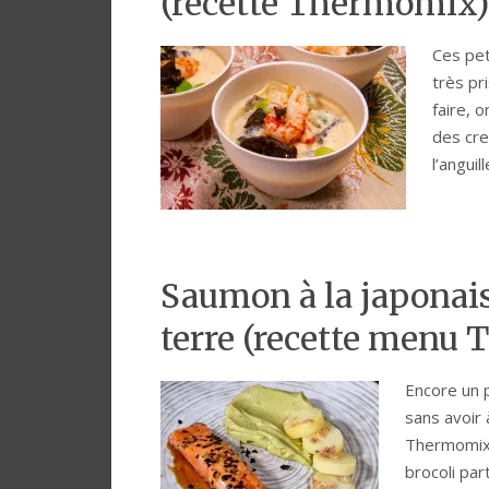
(recette Thermomix)
Ces pet
très pri
faire, 
des cre
l’angui
Saumon à la japonai
terre (recette menu
Encore un p
sans avoir 
Thermomix.
brocoli par