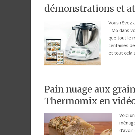
démonstrations et a
Vous rêvez a
TM6 dans vot
que tout le 
centaines de
et tout cela
Pain nuage aux grain
Thermomix en vidéo
Voici u
ménager
d’avoir 