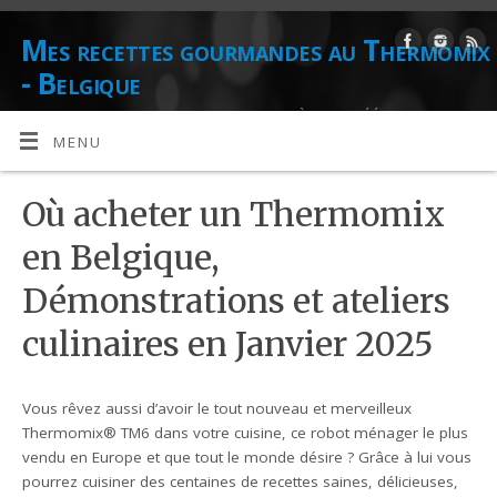
Mes recettes gourmandes au Thermomix
- Belgique
DE L'AUTEUR CULINAIRE ET CONSEILLÈRE AGRÉÉE THERMOMIX
DANIELLE LIONS
MENU
Où acheter un Thermomix
en Belgique,
Démonstrations et ateliers
culinaires en Janvier 2025
Vous rêvez aussi d’avoir le tout nouveau et merveilleux
Thermomix® TM6 dans votre cuisine, ce robot ménager le plus
vendu en Europe et que tout le monde désire ? Grâce à lui vous
pourrez cuisiner des centaines de recettes saines, délicieuses,