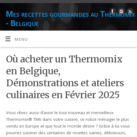
Mes recettes gourmandes au Thermomix
- Belgique
DE L'AUTEUR CULINAIRE ET CONSEILLÈRE AGRÉÉE THERMOMIX
DANIELLE LIONS
MENU
Où acheter un Thermomix
en Belgique,
Démonstrations et ateliers
culinaires en Février 2025
Vous rêvez aussi d’avoir le tout nouveau et merveilleux
Thermomix® TM6 dans votre cuisine, ce robot ménager le plus
vendu en Europe et que tout le monde désire ? Grâce à lui vous
pourrez cuisiner des centaines de recettes saines, délicieuses,