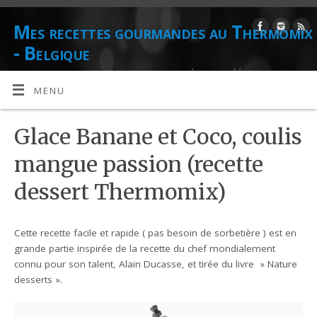
Mes recettes gourmandes au Thermomix
- Belgique
DE L'AUTEUR CULINAIRE ET CONSEILLÈRE AGRÉÉE THERMOMIX
DANIELLE LIONS
MENU
Glace Banane et Coco, coulis
mangue passion (recette
dessert Thermomix)
Cette recette facile et rapide ( pas besoin de sorbetière ) est en
grande partie inspirée de la recette du chef mondialement
connu pour son talent, Alain Ducasse, et tirée du livre » Nature
desserts ».