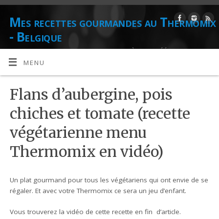
Mes recettes gourmandes au Thermomix
- Belgique
DE L'AUTEUR CULINAIRE ET CONSEILLÈRE AGRÉÉE THERMOMIX
DANIELLE LIONS
MENU
Flans d’aubergine, pois
chiches et tomate (recette
végétarienne menu
Thermomix en vidéo)
Un plat gourmand pour tous les végétariens qui ont envie de se
régaler. Et avec votre Thermomix ce sera un jeu d’enfant.
Vous trouverez la vidéo de cette recette en fin d’article.