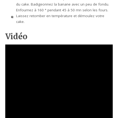
du cake. Badigeonnez la banane avec un peu de fondu.
Enfournez à 160 ° pendant 45 à 50 mn selon les fours.
Laissez retomber en température et démoulez votre
cake.
Vidéo