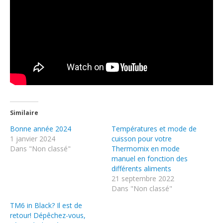
Similaire
Bonne année 2024
Températures et mode de
1 janvier 2024
cuisson pour votre
Dans "Non classé"
Thermomix en mode
manuel en fonction des
différents aliments
21 septembre 2022
Dans "Non classé"
TM6 in Black? Il est de
retour! Dépêchez-vous,