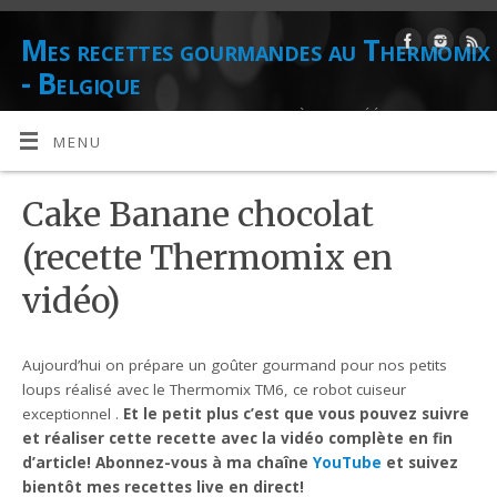
Mes recettes gourmandes au Thermomix
- Belgique
DE L'AUTEUR CULINAIRE ET CONSEILLÈRE AGRÉÉE THERMOMIX
DANIELLE LIONS
MENU
Cake Banane chocolat
(recette Thermomix en
vidéo)
Aujourd’hui on prépare un goûter gourmand pour nos petits
loups réalisé avec le Thermomix TM6, ce robot cuiseur
exceptionnel .
Et le petit plus c’est que vous pouvez suivre
et réaliser cette recette avec la vidéo complète en fin
d’article!
Abonnez-vous à ma chaîne
YouTube
et suivez
bientôt mes recettes live en direct!