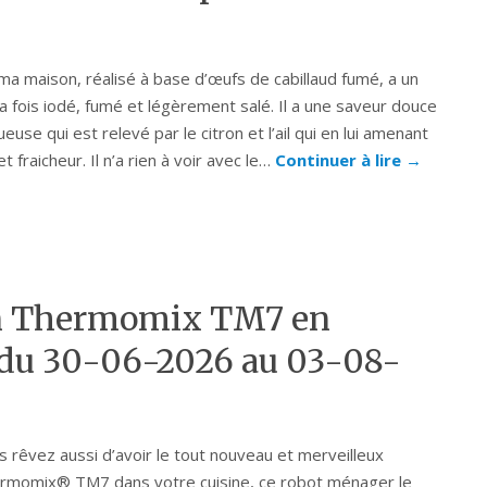
ma maison, réalisé à base d’œufs de cabillaud fumé, a un
la fois iodé, fumé et légèrement salé. Il a une saveur douce
euse qui est relevé par le citron et l’ail qui en lui amenant
et fraicheur. Il n’a rien à voir avec le…
Continuer à lire
→
n Thermomix TM7 en
 du 30-06-2026 au 03-08-
s rêvez aussi d’avoir le tout nouveau et merveilleux
rmomix® TM7 dans votre cuisine, ce robot ménager le