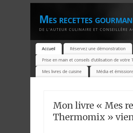
Mes recettes gourman
DE L'AUTEUR CULINAIRE ET CONSEILLÈRE 
Accueil
Réservez une démonstration
Prise en main et conseils d’utilisation de votr
Mes livres de cuisine
Média et émissions
Mon livre « Mes r
Thermomix » vient