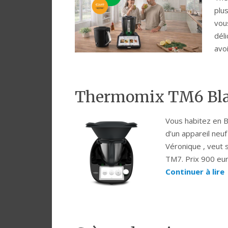
plu
vou
dél
avo
Thermomix TM6 Blac
Vous habitez en B
d’un appareil neu
Véronique , veut 
TM7. Prix 900 eu
Continuer à lire