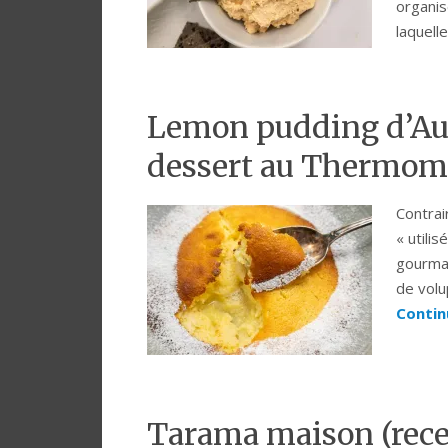
organi
laquel
Lemon pudding d’Aur
dessert au Thermom
Contrai
« utili
gourman
de volu
Contin
Tarama maison (recet