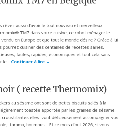
momix TM7 en Belgique
s rêvez aussi d’avoir le tout nouveau et merveilleux
rmomix® TM7 dans votre cuisine, ce robot ménager le
s vendu en Europe et que tout le monde désire ? Grâce à lui
s pourrez cuisiner des centaines de recettes saines,
icieuses, faciles, rapides, économiques et tout cela sans
ir le…
Continuer à lire
→
noir ( recette Thermomix)
ckers au sésame ont sont de petits biscuits salés à la
légèrement toastée apportée par les graines de sésame.
t croustillantes elles vont délicieusement accompagner vos
le, tarama, houmous… Et ce mois d’out 2026, si vous