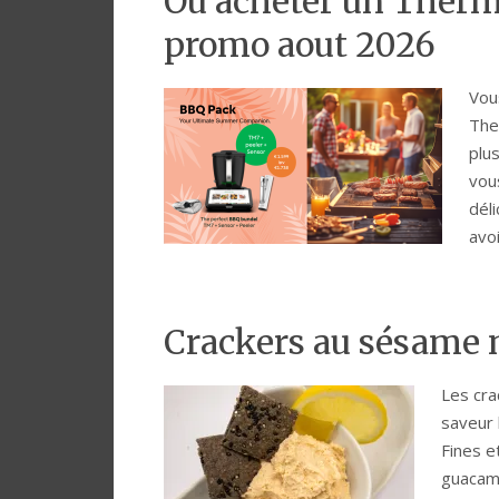
Où acheter un Ther
promo aout 2026
Vou
The
plu
vou
dél
avo
Crackers au sésame 
Les cra
saveur 
Fines e
guacamo