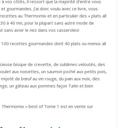
à vos côtés, il ressort que la majorité d’entre vous
 et gourmandes. J’ai donc voulu avec ce livre, vous
ecettes au Thermomix et en particulier des « plats all
n 30 à 40 mn, pour la plupart sans autre mode de
 sans avoir le nez dans vos casseroles!
ss 100 recettes gourmandes dont 40 plats ou menus all
icieuse bisque de crevette, de sublimes veloutés, des
poulet aux noisettes, un saumon poché aux petits pois,
 mijoté de bœuf au vin rouge, du pain aux noix, des
orange, un gâteau aux pommes façon Tatin et bien
u Thermomix » best of Tome 1 est en vente sur