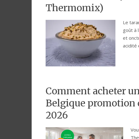
Thermomix)
Le tara
goût à 
et onctu
acidité 
Comment acheter u
Belgique promotion
2026
Vou
The